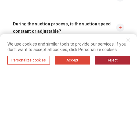
Evet, yerinde kurulum ve eğitim sağlayacağız ve tüm sorunları en kısa
sürede çözebilecek profesyonel bir servis ekibimiz var.
During the suction process, is the suction speed
constant or adjustable?
We use cookies and similar tools to provide our services. If you
You can adjust the speed by adjusting the nozzle slide.
don't want to accept all cookies, click Personalize cookies.
Pnömatik taşıma sisteminiz için nasıl fiyat teklifi
Personalize cookies
Accept
Reject
alabilirim?
İletmeniz gereken malzeme türü, hacmi, nereden nereye gitmesi gerektiği
hakkında posta, WeChat veya WhatsApp ile bizimle iletişime geçin ve size bir
akış şeması ve fiyat teklifi gönderelim.
yıl