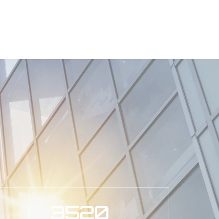
tirmesine, bileşen imalatına (temel bileşenler)
 projelerdir.
i liderleri için toz, sıvı ve macun hammaddeleri
urmalarına yardımcı olur. Birçok Fortune 500
sistemi sertifikası, ISO14001 çevre yönetim
 Zhejiang Teknoloji Üniversitesi ile işbirliği
YR Araştırma Raporu 2021 yılında açıklanan
 Bilgi Endüstrisi Derneği'nin 2022 yılında
 de Çin'de yüksek bir üne ve etkiye sahiptir.
4000