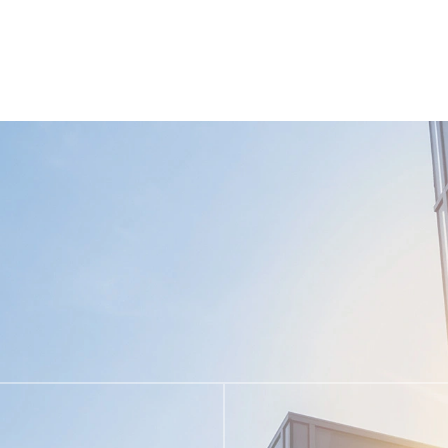
teminin planlanması ve tasarımından, ekipman araştırma ve geliş
lınmasına kadar. Wijay'in projelerinin çoğu komple anahtar teslimi
up, Fortis Group, Country Garden Group ve B&T Group gibi endüstr
lamıştır, bu da müşterilere uluslararası lider dijital fabrikalar k
 ve yazılım telif hakkı geliştirmiştir ve ISO9001 kalite yönetim 
i sertifikası vb. geçmiştir. Sanayi-üniversite-araştırma işbirliğinde
leme Sistemi Pazar Durumu ve Gelecekteki Gelişim Eğilimleri Q
eticileri listesinde Vijay ilk onda yer aldı. Guangdong Elektronik
r payında Vijay'in pazar payı %15,2 oldu. Wijay, hem dünyada hem