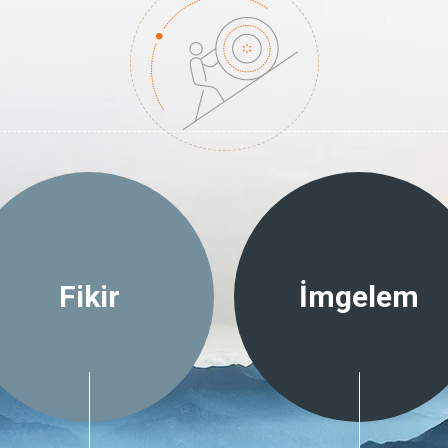
Fikir
İmgelem