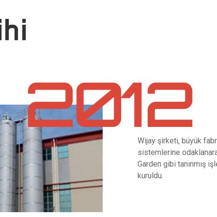
ihi
2012
Wijay şirketi, büyük f
sistemlerine odaklanar
Garden gibi tanınmış iş
kuruldu.