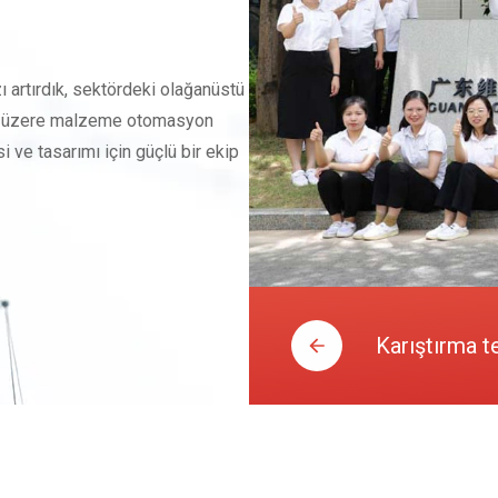
ı artırdık, sektördeki olağanüstü
mak üzere malzeme otomasyon
i ve tasarımı için güçlü bir ekip
Karıştırma t