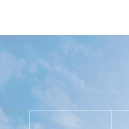
tasarımından, tüm fabrika malzeme otomasyon sis
kadar tüm üretim hattının kurulumuna ve devreye a
Wijay, Nestlé Group, Garden Group, Hamasaki Gro
için otomatik işleme sistemleri tasarlamış ve uygu
şirketinden büyük övgü aldı!
Wijay bağımsız olarak 50'den fazla buluş patenti
sistemi sertifikası, fikri mülkiyet yönetim sistem
yapın ve yeniliklere devam edin.
2022-2028 Küresel ve Çin Otomatik Merkezi Bes
küresel merkezi besleme sistemlerinin tanınmış ür
açıkladığı yerli malzeme otomasyon sistemi paza