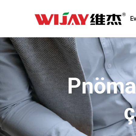
E
Pnömat
ç