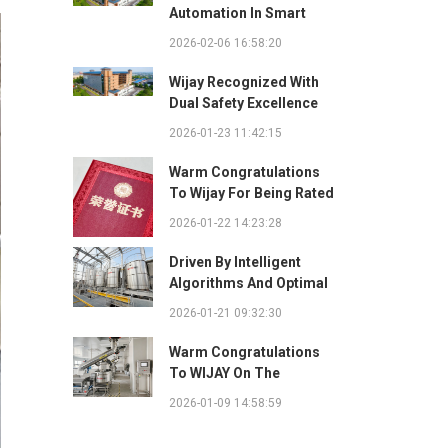
Automation In Smart
Factories: Complete
2026-02-06 16:58:20
Integration Guide
Wijay Recognized With
Dual Safety Excellence
Awards For Innovative
2026-01-23 11:42:15
Automated Potato Chip
Ingredient System
Warm Congratulations
To Wijay For Being Rated
As 2025 Outstanding
2026-01-22 14:23:28
Safety Supplier And
Winning The "Best
Driven By Intelligent
Practice Award For
Algorithms And Optimal
Safety Partnership"
Path Solutions: WIJAY’s
2026-01-21 09:32:30
Patented Technology
Sets A New Benchmark
Warm Congratulations
For Pneumatic
To WIJAY On The
Conveying
Successful Renewal Of
2026-01-09 14:58:59
Its Provincial-Level
"Specialized,